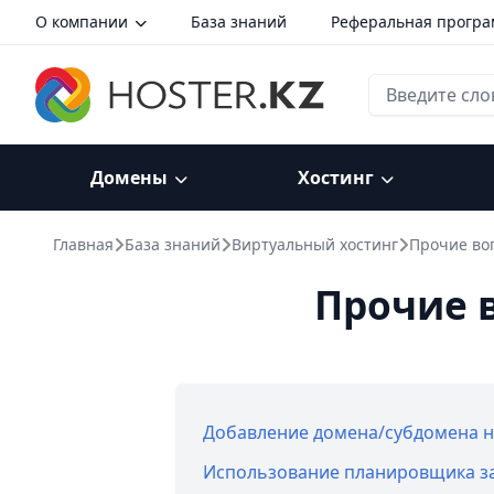
О компании
База знаний
Реферальная прогр
Домены
Хостинг
Главная
База знаний
Виртуальный хостинг
Прочие воп
Прочие в
Добавление домена/субдомена на
Использование планировщика зад