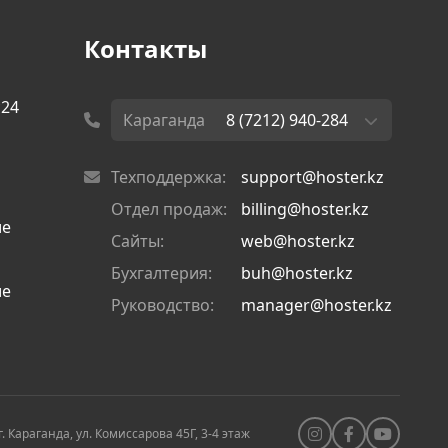
Контакты
с24
Караганда
8 (7212) 940-284
Техподдержка:
support@hoster.kz
Отдел продаж:
billing@hoster.kz
ие
Сайты:
web@hoster.kz
Бухгалтерия:
buh@hoster.kz
ие
Руководство:
manager@hoster.kz
г. Караганда, ул. Комиссарова 45Г, 3-4 этаж