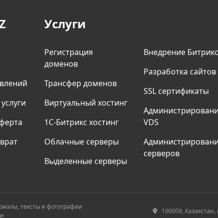
Z
Услуги
Регистрация
Внедрение Битрик
доменов
Разработка сайтов
явлений
Трансфер доменов
SSL сертификаты
 услуги
Виртуальный хостинг
Админиcтрирован
ферта
1С-Битрикс хостинг
VDS
зврат
Облачные серверы
Администрирован
серверов
Выделенные серверы
териалы, тексты и фотографии
100009, Казахстан, 
ти