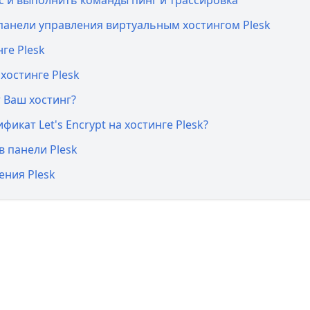
ес и выполнить команды пинг и трассировка
 панели управления виртуальным хостингом Plesk
нге Plesk
хостинге Plesk
 Ваш хостинг?
икат Let's Encrypt на хостинге Plesk?
в панели Plesk
ения Plesk