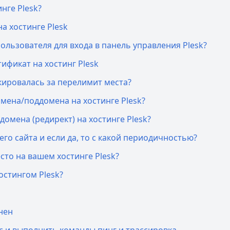
нге Plesk?
а хостинге Plesk
ользователя для входа в панель управления Plesk?
ификат на хостинг Plesk
окировалась за перелимит места?
омена/поддомена на хостинге Plesk?
омена (редирект) на хостинге Plesk?
его сайта и если да, то с какой периодичностью?
сто на вашем хостинге Plesk?
остингом Plesk?
нен