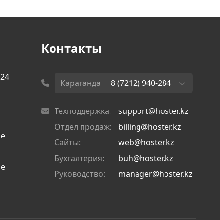
Контакты
с24
Караганда
8 (7212) 940-284
Техподдержка:
support@hoster.kz
Отдел продаж:
billing@hoster.kz
ие
Сайты:
web@hoster.kz
Бухгалтерия:
buh@hoster.kz
ие
Руководство:
manager@hoster.kz