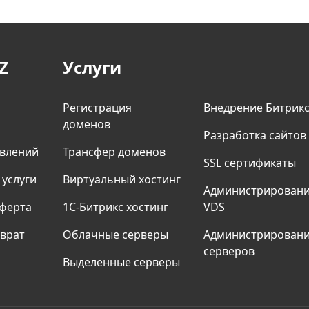
Z
Услуги
Регистрация
Внедрение Битрик
доменов
Разработка сайтов
явлений
Трансфер доменов
SSL сертификаты
 услуги
Виртуальный хостинг
Админиcтрирован
ферта
1С-Битрикс хостинг
VDS
зврат
Облачные серверы
Администрирован
серверов
Выделенные серверы