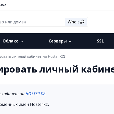
амма
Whois
Облако
Серверы
SSL
ровать личный кабинет на Hoster.KZ?
ировать личный кабинет
 кабинет на
HOSTER.KZ
:
доменных имен Hoster.kz.