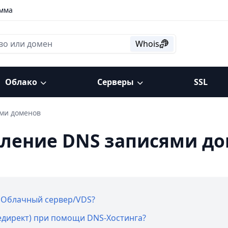
амма
Whois
Облако
Серверы
SSL
ми доменов
ление DNS записями д
а Облачный сервер/VDS?
едирект) при помощи DNS-Хостинга?