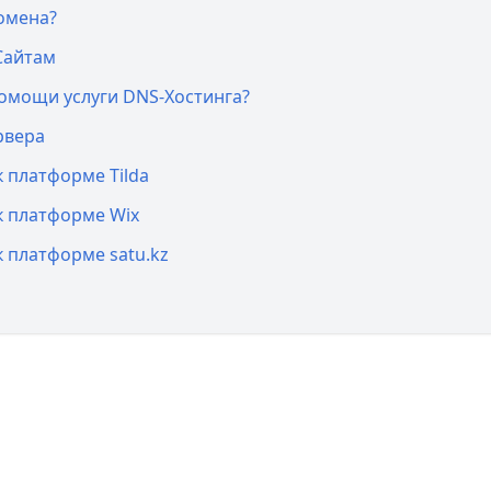
омена?
Сайтам
омощи услуги DNS-Хостинга?
рвера
 платформе Tilda
 платформе Wix
 платформе satu.kz