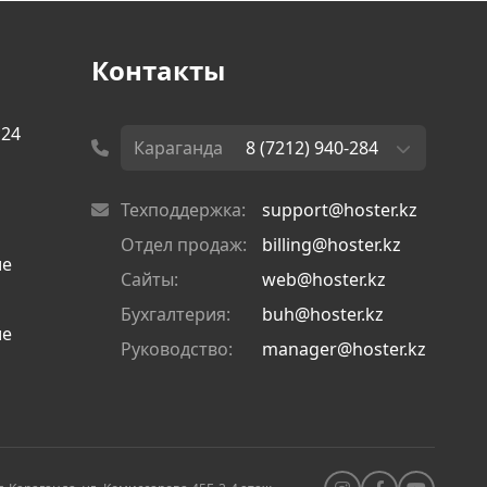
Контакты
с24
Караганда
8 (7212) 940-284
Техподдержка:
support@hoster.kz
Отдел продаж:
billing@hoster.kz
ие
Сайты:
web@hoster.kz
Бухгалтерия:
buh@hoster.kz
ие
Руководство:
manager@hoster.kz