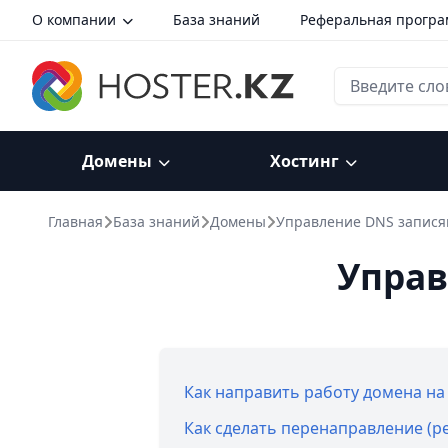
О компании
База знаний
Реферальная прогр
Домены
Хостинг
Главная
База знаний
Домены
Управление DNS запися
Управ
Как направить работу домена н
Как сделать перенаправление (р