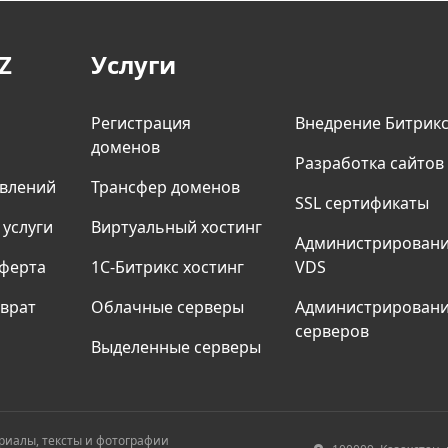
Z
Услуги
Регистрация
Внедрение Битрик
доменов
Разработка сайтов
явлений
Трансфер доменов
SSL сертификаты
 услуги
Виртуальный хостинг
Админиcтрирован
ферта
1С-Битрикс хостинг
VDS
зврат
Облачные серверы
Администрирован
серверов
Выделенные серверы
териалы, тексты и фотографии